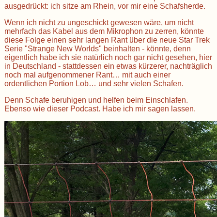
ausgedrückt: ich sitze am Rhein, vor mir eine Schafsherde.
Wenn ich nicht zu ungeschickt gewesen wäre, um nicht
mehrfach das Kabel aus dem Mikrophon zu zerren, könnte
diese Folge einen sehr langen Rant über die neue Star Trek
Serie "Strange New Worlds" beinhalten - könnte, denn
eigentlich habe ich sie natürlich noch gar nicht gesehen, hier
in Deutschland - stattdessen ein etwas kürzerer, nachträglich
noch mal aufgenommener Rant… mit auch einer
ordentlichen Portion Lob… und sehr vielen Schafen.
Denn Schafe beruhigen und helfen beim Einschlafen.
Ebenso wie dieser Podcast. Habe ich mir sagen lassen.